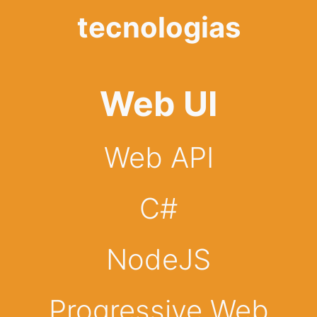
tecnologias
Web UI
Web API
C#
NodeJS
Progressive Web